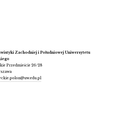
lawistyki Zachodniej i Południowej Uniwersytetu
iego
skie Przedmieście 26/28
rszawa
zyckie.polon@uw.edu.pl